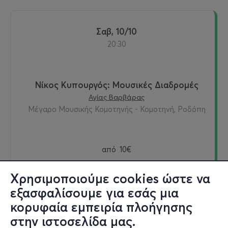
Σαβ, 10/10
20:30
Νίκος Κυπουργός: Μουσικές Διαδρομές
Αγίας Βαρβάρας
Μέγαρο Μουσικής Κομοτηνής - Κομοτηνή, Ροδόπη
από
10€
Χρησιμοποιούμε cookies ώστε να
εξασφαλίσουμε για εσάς μια
Εισιτήρια
κορυφαία εμπειρία πλοήγησης
στην ιστοσελίδα μας.