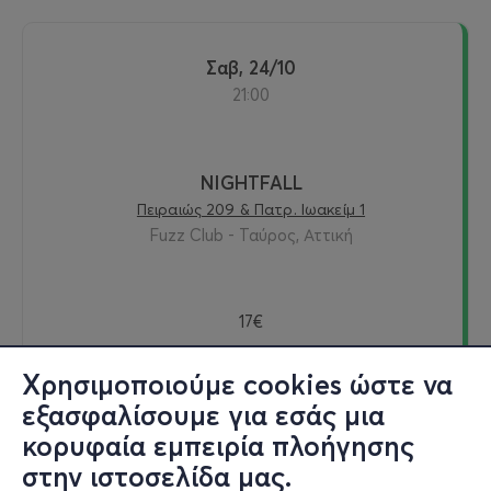
Σαβ, 24/10
21:00
NIGHTFALL
Πειραιώς 209 & Πατρ. Ιωακείμ 1
Fuzz Club - Ταύρος, Αττική
17€
Χρησιμοποιούμε cookies ώστε να
εξασφαλίσουμε για εσάς μια
Εισιτήρια
κορυφαία εμπειρία πλοήγησης
στην ιστοσελίδα μας.