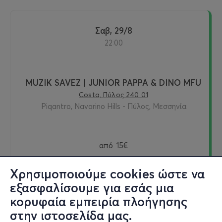
Σαβ, 29/8
22:00
MUZIK SAVEZ | JUNIOR PAPPA & DINO MFU
Costa, Πύλος 240 01
Piqantro, Navarino Hills - Πύλος, Μεσσηνία
από
15€
Χρησιμοποιούμε cookies ώστε να
εξασφαλίσουμε για εσάς μια
Αγορά
κορυφαία εμπειρία πλοήγησης
στην ιστοσελίδα μας.