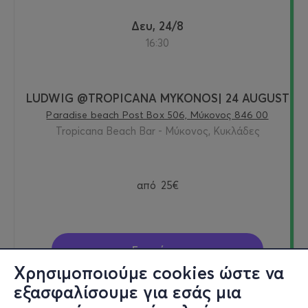
Δευ, 24/8
16:30
LUDWIG @TROPICANA MYKONOS| 24 AUGUST
Paradise beach Post Box 506, Μύκονος 846 00
Tropicana Beach Bar - Μύκονος, Κυκλάδες
από
25€
Εισιτήρια
Χρησιμοποιούμε cookies ώστε να
εξασφαλίσουμε για εσάς μια