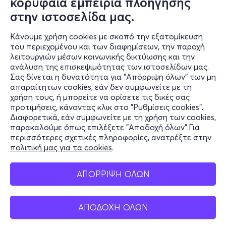
κορυφαία εμπειρία πλοήγησης
Δευ, 31/8
στην ιστοσελίδα μας.
16:30
Κάνουμε χρήση cookies με σκοπό την εξατομίκευση
του περιεχομένου και των διαφημίσεων, την παροχή
λειτουργιών μέσων κοινωνικής δικτύωσης και την
LUDWIG @TROPICANA MYKONOS| 31 AUGUST
ανάλυση της επισκεψιμότητας των ιστοσελίδων μας.
Σας δίνεται η δυνατότητα για "Απόρριψη όλων" των μη
Paradise beach Post Box 506, Μύκονος 846 00
απαραίτητων cookies, εάν δεν συμφωνείτε με τη
Tropicana Beach Bar - Μύκονος, Κυκλάδες
χρήση τους, ή μπορείτε να ορίσετε τις δικές σας
προτιμήσεις, κάνοντας κλικ στο "Ρυθμίσεις cookies".
Διαφορετικά, εάν συμφωνείτε με τη χρήση των cookies,
παρακαλούμε όπως επιλέξετε "Αποδοχή όλων".Για
από
25€
περισσότερες σχετικές πληροφορίες, ανατρέξτε στην
πολιτική μας για τα cookies
.
ΑΠΟΡΡΙΨΗ ΟΛΩΝ
Εισιτήρια
ΑΠΟΔΟΧΗ ΟΛΩΝ