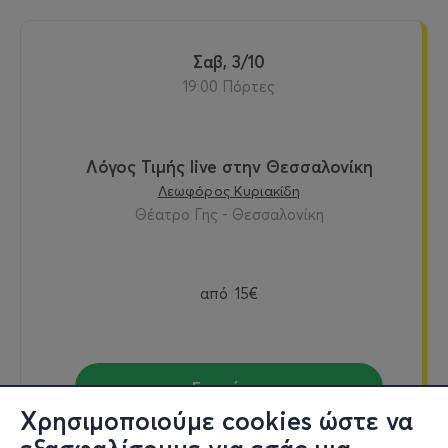
Σαβ, 3/10
19:00 Πόρτες
Λόγος Τιμής live στην Θεσσαλονίκη
Λεωφόρος Κυριακίδη
Θέατρο Γης - Θεσσαλονίκη
από
15€
Εισιτήρια
Χρησιμοποιούμε cookies ώστε να