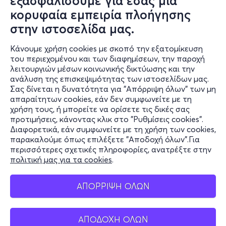
εξασφαλίσουμε για εσάς μια
κορυφαία εμπειρία πλοήγησης
Σαβ, 3/10
στην ιστοσελίδα μας.
19:00 Πόρτες
Κάνουμε χρήση cookies με σκοπό την εξατομίκευση
του περιεχομένου και των διαφημίσεων, την παροχή
λειτουργιών μέσων κοινωνικής δικτύωσης και την
Λόγος Τιμής Θεσσαλονίκη - Εισιτήριο ΑμεΑ
ανάλυση της επισκεψιμότητας των ιστοσελίδων μας.
Σας δίνεται η δυνατότητα για "Απόρριψη όλων" των μη
Λεωφόρος Κυριακίδη
απαραίτητων cookies, εάν δεν συμφωνείτε με τη
Θέατρο Γης - Θεσσαλονίκη
χρήση τους, ή μπορείτε να ορίσετε τις δικές σας
προτιμήσεις, κάνοντας κλικ στο "Ρυθμίσεις cookies".
Διαφορετικά, εάν συμφωνείτε με τη χρήση των cookies,
παρακαλούμε όπως επιλέξετε "Αποδοχή όλων".Για
18€
περισσότερες σχετικές πληροφορίες, ανατρέξτε στην
πολιτική μας για τα cookies
.
ΑΠΟΡΡΙΨΗ ΟΛΩΝ
Εισιτήρια
ΑΠΟΔΟΧΗ ΟΛΩΝ