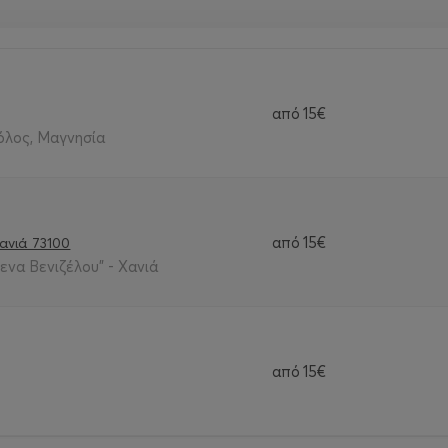
από
15€
όλος, Μαγνησία
από
15€
ανιά 73100
ενα Βενιζέλου” - Χανιά
από
15€