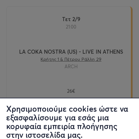
Τετ 2/9
21:00
LA COKA NOSTRA (US) - LIVE IN ATHENS
Κρήτης 1 & Πέτρου Ράλλη 29
ARCH
26€
Χρησιμοποιούμε cookies ώστε να
εξασφαλίσουμε για εσάς μια
Εισιτήρια
κορυφαία εμπειρία πλοήγησης
στην ιστοσελίδα μας.