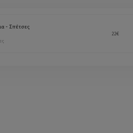
ια - Σπέτσες
22€
ες