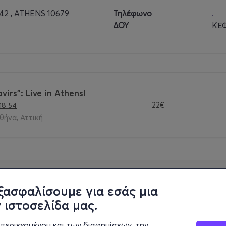
2 , ATHENS 10679
Τηλέφωνο
.
ήνα και το γεγονός πως τα εισιτήρια και για τις δύο συναυ
ΔΟΥ
ΚΕ
 δικό τους μέσω της προπώλησης καθώς αναμένεται να εξα
ιτήριο.
.
virs": Live in AthensI
22€
118 54
θήνα, Αττική
ξασφαλίσουμε για εσάς μια
 ιστοσελίδα μας.
περιεχομένου και των διαφημίσεων, την