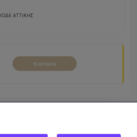
λίες είναι αυστηρά περιορισμένα, όσοι θέλουν να
ΦΟΔΕ ΑΤΤΙΚΗΣ
ντληθούν γρήγορα.
Εισιτήρια