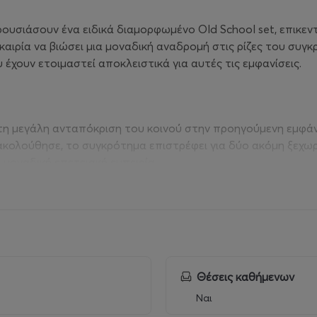
ρουσιάσουν ένα ειδικά διαμορφωμένο Old School set, επικε
υκαιρία να βιώσει μια μοναδική αναδρομή στις ρίζες του συ
έχουν ετοιμαστεί αποκλειστικά για αυτές τις εμφανίσεις.
τη μεγάλη ανταπόκριση του κοινού στην προηγούμενη εμφάνι
ακολούθησε, το συγκρότημα επιστρέφει για δύο ακόμη ξεχωρι
μοναδική επετειακή εμπειρία.
σικοθεατρικό performance act, ειδικά σχεδιασμένο για την π
aira and the Snakes", παρουσιάζοντας ένα τελετουργικό δρώ
τήματα της ελληνικής underground σκηνής. Την Τετάρτη 30 Σ
Θέσεις καθήμενων
ν οι Eldingar μαζί με τους Fovitron. Οι Fovitron θα παρουσι
ων δύο ημερών. Έτσι, κάθε βραδιά αποκτά τον δικό της ιδι
Ναι
gan και Black Metal.