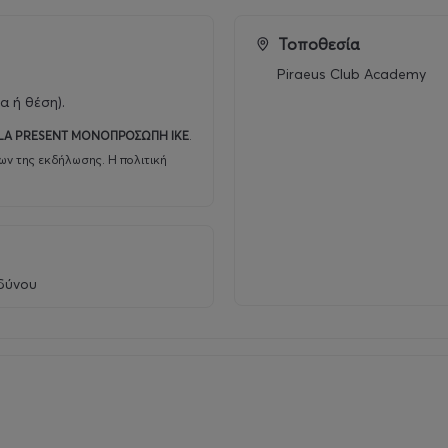
και το πνεύμα ενός συγκροτήματος που συνεχίζει να αποτελε
Τοποθεσία
Piraeus Club Academy
α ή θέση).
 LA PRESENT ΜΟΝΟΠΡΟΣΩΠΗ ΙΚΕ
.
ων της εκδήλωσης. Η πολιτική
νδύνου