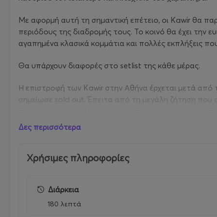
Με αφορμή αυτή τη σημαντική επέτειο, οι Kawir θα πα
περιόδους της διαδρομής τους. Το κοινό θα έχει την ε
αγαπημένα κλασικά κομμάτια και πολλές εκπλήξεις που 
Θα υπάρχουν διαφορές στο setlist της κάθε μέρας.
Η επιστροφή των Kawir στην Αθήνα έρχεται μετά από 
σημείωσε sold out. Έπειτα από τη μεγάλη ζήτηση που 
περισσότερους φίλους της μπάντας να ζήσουν αυτή τη 
Δες περισσότερα
Τις δύο βραδιές θα πλαισιώσει ένα ξεχωριστό live μου
μοντέλο Durub Megaira, μαζί με μέλη του project "Meg
μυσταγωγική ατμόσφαιρα της μουσικής των Kawir.
Χρήσιμες πληροφορίες
Τις δύο βραδιές θα εμφανιστούν επίσης εκλεκτά συγκρο
Διάρκεια
οι Fovitron, ενώ την Πέμπτη 1 Οκτωβρίου θα εμφανιστού
προσφέροντας μια ξεχωριστή εμπειρία στο κοινό και τ
180 λεπτά
μοναδικά live events για τους φίλους του ελληνικού Pa