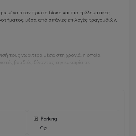
ντρωμένο στον πρώτο δίσκο και πιο εμβληματικές
γκροτήματος, μέσα από σπάνιες επιλογές τραγουδιών,
σή τους νωρίτερα μέσα στη χρονιά, η οποία
στές βραδιές, δίνοντας την ευκαιρία σε
ερίσταση. Στη σκηνή θα συμμετάσχει η ηθοποιός και
μενο που θα συνοδεύσει και θα αναδείξει τη
επτεμβρίου, τη σκηνή θα ανοίξουν οι Primal Cult και
Parking
άσουν διαφορετικό setlist σε κάθε εμφάνισή τους,
αίτερο χαρακτήρα, συνθέτοντας δύο αυτόνομα και
Όχι