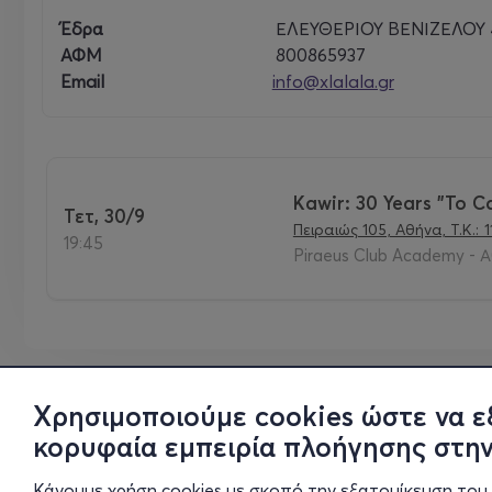
Έδρα
ΕΛΕΥΘΕΡΙΟΥ ΒΕΝΙΖΕΛΟΥ 4
Με δεδομένο το πρόσφατο sold out της μπάντας στην Αθ
ΑΦΜ
800865937
παρευρεθούν συνιστάται να προμηθευτούν έγκαιρα το
Email
info@xlalala.gr
Στην είσοδο όλοι θα λάβουν αναμνηστικό hard copy εισ
Περισσότερες πληροφορίες θα ανακοινωθούν σύντομα
Kawir: 30 Years "To Ca
Τετ, 30/9
Πειραιώς 105, Αθήνα, Τ.Κ.: 
19:45
Piraeus Club Academy - Α
Χρησιμοποιούμε cookies ώστε να ε
κορυφαία εμπειρία πλοήγησης στην
Κάνουμε χρήση cookies με σκοπό την εξατομίκευση του 