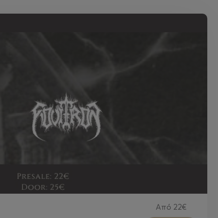
Από
22€