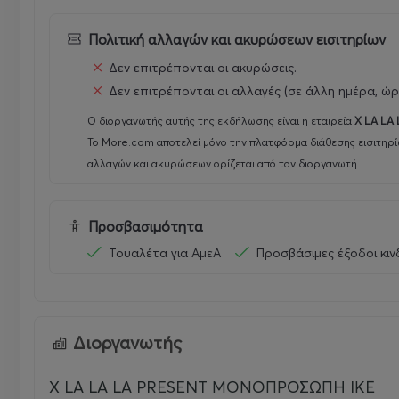
Δύο βραδιές αφιερωμένες στην ιστορία, την παράδοση 
Πολιτική αλλαγών και ακυρώσεων εισιτηρίων
Pagan Black Metal.
Δεν επιτρέπονται οι ακυρώσεις.
Δεν επιτρέπονται οι αλλαγές (σε άλλη ημέρα, ώρ
Ο διοργανωτής αυτής της εκδήλωσης είναι η εταιρεία
X LA LA
Kawir live in Athens
Το More.com αποτελεί μόνο την πλατφόρμα διάθεσης εισιτηρί
αλλαγών και ακυρώσεων ορίζεται από τον διοργανωτή.
DAY I - 30 Σεπτεμβρίου 2026
Piraeus Club Academy (Πειραιώς 105)
Προσβασιμότητα
Τουαλέτα για ΑμεΑ
Προσβάσιμες έξοδοι κι
Εισιτήρια:
Διοργανωτής
Προπώληση: 22€
Ταμείο: 25€
X LA LA LA PRESENT ΜΟΝΟΠΡΟΣΩΠΗ ΙΚΕ