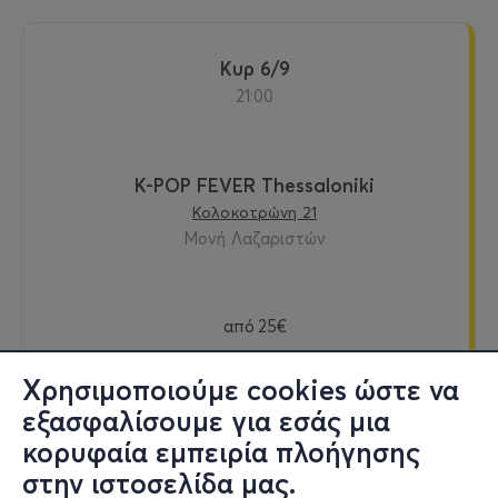
Κυρ 6/9
21:00
K-POP FEVER Thessaloniki
Κολοκοτρώνη 21
Μονή Λαζαριστών
από
25€
Χρησιμοποιούμε cookies ώστε να
εξασφαλίσουμε για εσάς μια
Εισιτήρια
κορυφαία εμπειρία πλοήγησης
στην ιστοσελίδα μας.