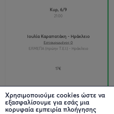
Κυρ, 6/9
21:00
Ιουλία Καραπατάκη - Ηράκλειο
Εσταυρωμένος 0
ΕΛΜΕΠΑ (πρώην Τ.Ε.Ι.) - Ηράκλειο
17€
Εισιτήρια
Χρησιμοποιούμε cookies ώστε να
εξασφαλίσουμε για εσάς μια
κορυφαία εμπειρία πλοήγησης