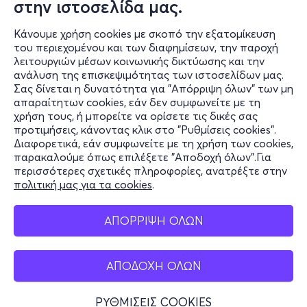
στην ιστοσελίδα μας.
Δευ, 14/9
Κάνουμε χρήση cookies με σκοπό την εξατομίκευση
21:00
του περιεχομένου και των διαφημίσεων, την παροχή
λειτουργιών μέσων κοινωνικής δικτύωσης και την
ανάλυση της επισκεψιμότητας των ιστοσελίδων μας.
Σας δίνεται η δυνατότητα για "Απόρριψη όλων" των μη
Ιουλία Καραπατάκη - Αθήνα
απαραίτητων cookies, εάν δεν συμφωνείτε με τη
Δημοτικό Θέατρο Λυκαβηττού - Λυκαβηττός, Αττική
χρήση τους, ή μπορείτε να ορίσετε τις δικές σας
προτιμήσεις, κάνοντας κλικ στο "Ρυθμίσεις cookies".
Διαφορετικά, εάν συμφωνείτε με τη χρήση των cookies,
παρακαλούμε όπως επιλέξετε "Αποδοχή όλων".Για
17€
περισσότερες σχετικές πληροφορίες, ανατρέξτε στην
πολιτική μας για τα cookies
.
ΑΠΟΡΡΙΨΗ ΟΛΩΝ
Εισιτήρια
ΑΠΟΔΟΧΗ ΟΛΩΝ
ΡΥΘΜΙΣΕΙΣ COOKIES