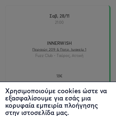
Σαβ, 28/11
21:00
INNERWISH
Πειραιώς 209 & Πατρ. Ιωακείμ 1
Fuzz Club - Ταύρος, Αττική
18€
Χρησιμοποιούμε cookies ώστε να
εξασφαλίσουμε για εσάς μια
Εισιτήρια
κορυφαία εμπειρία πλοήγησης
στην ιστοσελίδα μας.