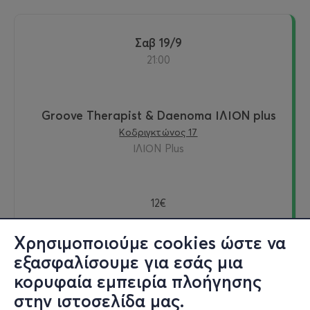
Σαβ 19/9
21:00
Groove Therapist & Daenoma ΙΛΙΟΝ plus
Κοδριγκτώνος 17
ΙΛΙΟΝ Plus
12€
Χρησιμοποιούμε cookies ώστε να
εξασφαλίσουμε για εσάς μια
Εισιτήρια
κορυφαία εμπειρία πλοήγησης
στην ιστοσελίδα μας.