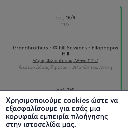
Τετ, 16/9
21:15
Grandbrothers - Φ hill Sessions - Filopappos
Hill
Λόφος Φιλοπάππου, Αθήνα 117 41
Θέατρο Δόρας Στράτου - Φιλοπάππου, Αττική
από
27€
Χρησιμοποιούμε cookies ώστε να
εξασφαλίσουμε για εσάς μια
κορυφαία εμπειρία πλοήγησης
Εισιτήρια
στην ιστοσελίδα μας.