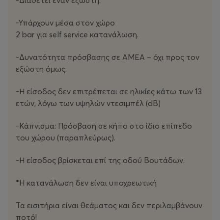
-Διαθέτει έναν εξώστη.
ενθουσιασμό.
-Υπάρχουν μέσα στον χώρο
Στο τέλος του Οκτωβρίου, η
Αθήνα
θα παραδοθεί ξανά
2 bar για self service κατανάλωση.
στον ρυθμό τους. Σε δύο βραδιές που αφήνουν
μηδενικό περιθώριο για απουσία, οι σπουδαίοι
-Δυνατότητα πρόσβασης σε ΑΜΕΑ – όχι προς τον
Goat
επιστρέφουν και το
εξώστη όμως.
gazarte ground stage
ετοιμάζεται
να τους υποδεχτεί, για άλλο ένα series of events-
-Η είσοδος δεν επιτρέπεται σε ηλικίες κάτω των 13
σταθμό για την ιστορία του!
ετών, λόγω των υψηλών ντεσιμπέλ (dB)
Τιμές εισιτηρίων:
-Κάπνισμα: Πρόσβαση σε κήπο στο ίδιο επίπεδο
Προπώληση: 40€
του χώρου (παραπλεύρως).
Ταμείο: 45€
-Η είσοδος βρίσκεται επί της οδού Βουτάδων.
Ώρα προσέλευσης: 20:30
Ώρα έναρξης: 21:30
*H κατανάλωση δεν είναι υποχρεωτική
Παραγωγή:
Gazarte, 223 Events
Τα εισιτήρια είναι θεάματος και δεν περιλαμβάνουν
ποτό!