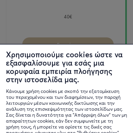
40€
Εισιτήρια
Χρησιμοποιούμε cookies ώστε να
εξασφαλίσουμε για εσάς μια
κορυφαία εμπειρία πλοήγησης
Σαβ, 31/10
στην ιστοσελίδα μας.
21:30
Κάνουμε χρήση cookies με σκοπό την εξατομίκευση
του περιεχομένου και των διαφημίσεων, την παροχή
λειτουργιών μέσων κοινωνικής δικτύωσης και την
GOAT live in Athens
ανάλυση της επισκεψιμότητας των ιστοσελίδων μας.
Σας δίνεται η δυνατότητα για "Απόρριψη όλων" των μη
Βουτάδων 32-34
απαραίτητων cookies, εάν δεν συμφωνείτε με τη
Gazarte - Ground Stage - Γκάζι, Αττική
χρήση τους, ή μπορείτε να ορίσετε τις δικές σας
προτιμήσεις, κάνοντας κλικ στο "Ρυθμίσεις cookies".