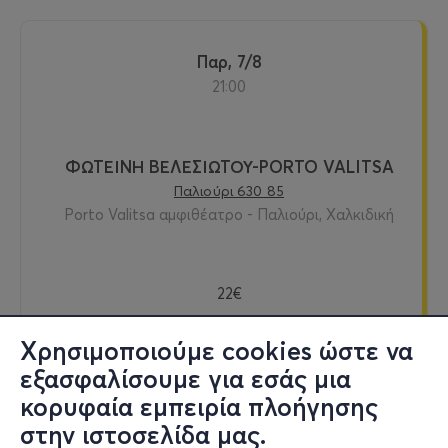
Παρ, 7/8
21:00
ΦΩΤΕΙΝΗ ΒΕΛΕΣΙΩΤΟΥ-PORTO VALITSA
Παλιούρι 630 85
Porto Valitsa αμφιθέατρο - Παλιούρι, Χαλκιδική
22€
Χρησιμοποιούμε cookies ώστε να
εξασφαλίσουμε για εσάς μια
Εισιτήρια
κορυφαία εμπειρία πλοήγησης
στην ιστοσελίδα μας.