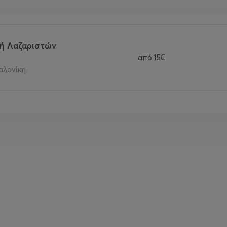
ή Λαζαριστών
από
15€
αλονίκη