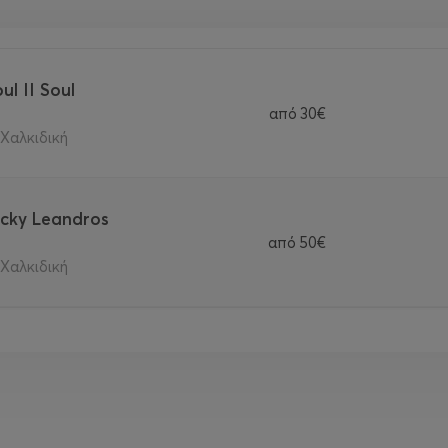
ul II Soul
από
30€
 Χαλκιδική
Vicky Leandros
από
50€
 Χαλκιδική