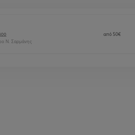
από
50€
400
ρο Ν. Σαρμάνης