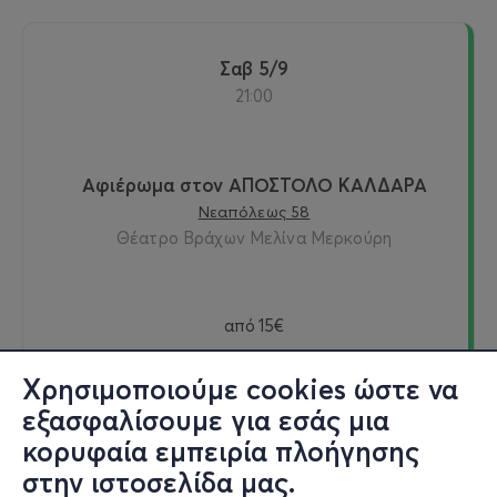
Σαβ 5/9
21:00
Αφιέρωμα στον ΑΠΟΣΤΟΛΟ ΚΑΛΔΑΡΑ
Νεαπόλεως 58
Θέατρο Βράχων Μελίνα Μερκούρη
από
15€
Χρησιμοποιούμε cookies ώστε να
εξασφαλίσουμε για εσάς μια
Εισιτήρια
κορυφαία εμπειρία πλοήγησης
στην ιστοσελίδα μας.