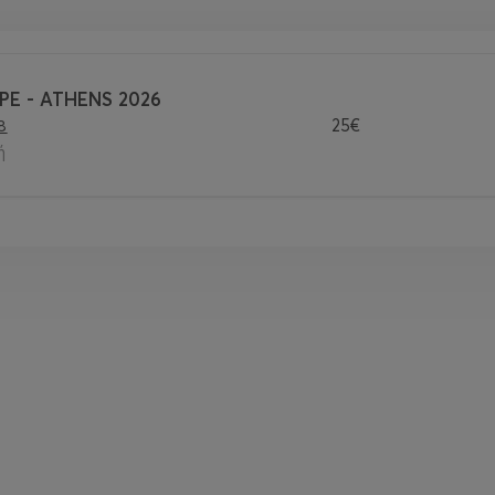
OPE - ATHENS 2026
25€
8
ή