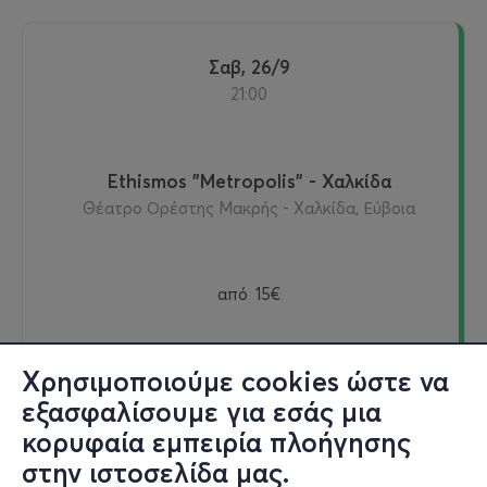
Σαβ, 26/9
21:00
Ethismos "Metropolis" - Χαλκίδα
Θέατρο Ορέστης Μακρής - Χαλκίδα, Εύβοια
από
15€
Χρησιμοποιούμε cookies ώστε να
Εισιτήρια
εξασφαλίσουμε για εσάς μια
κορυφαία εμπειρία πλοήγησης
στην ιστοσελίδα μας.