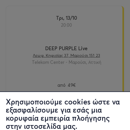
Τρι, 13/10
20:00
DEEP PURPLE Live
Λεωφ. Κηφισίας 37, Μαρούσι 151 23
Telekom Center - Μαρούσι, Αττική
από
49€
Χρησιμοποιούμε cookies ώστε να
εξασφαλίσουμε για εσάς μια
Εισιτήρια
κορυφαία εμπειρία πλοήγησης
στην ιστοσελίδα μας.