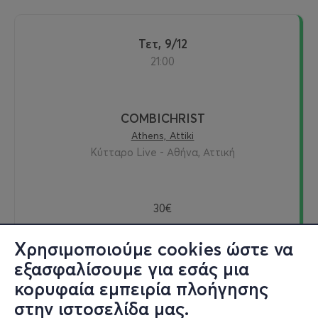
Τετ, 9/12
21:00
COMBICHRIST
Athens, Attiki
Κύτταρο Live - Αθήνα, Αττική
30€
Χρησιμοποιούμε cookies ώστε να
εξασφαλίσουμε για εσάς μια
Εισιτήρια
κορυφαία εμπειρία πλοήγησης
στην ιστοσελίδα μας.