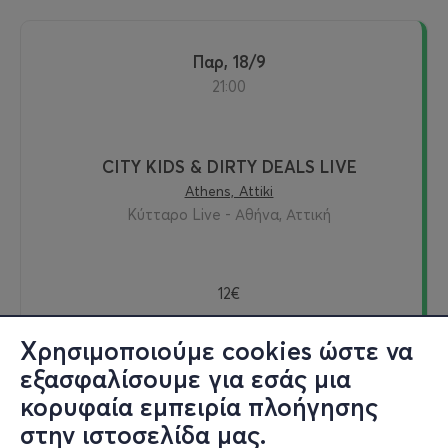
Παρ, 18/9
21:00
CITY KIDS & DIRTY DEALS LIVE
Athens, Attiki
Κύτταρο Live - Αθήνα, Αττική
12€
Χρησιμοποιούμε cookies ώστε να
εξασφαλίσουμε για εσάς μια
Εισιτήρια
κορυφαία εμπειρία πλοήγησης
στην ιστοσελίδα μας.