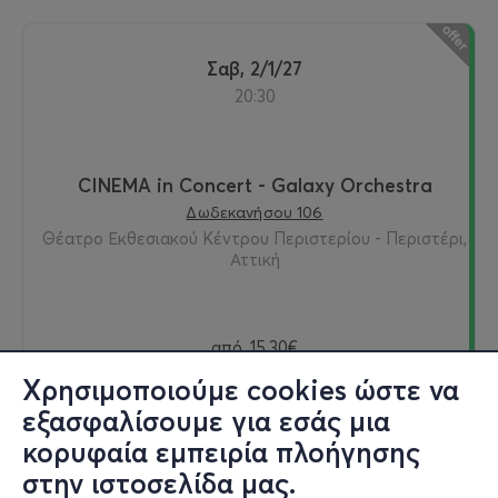
Σαβ, 2/1/27
20:30
CINEMA in Concert - Galaxy Orchestra
Δωδεκανήσου 106
Θέατρο Εκθεσιακού Κέντρου Περιστερίου - Περιστέρι,
Αττική
από
15,30€
Χρησιμοποιούμε cookies ώστε να
εξασφαλίσουμε για εσάς μια
κορυφαία εμπειρία πλοήγησης
Εισιτήρια
στην ιστοσελίδα μας.