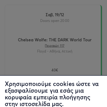
Σαβ, 19/12
Doors open 20:00
Chelsea Wolfe: THE DARK World Tour
Πειραιώς 117
Floyd - Αθήνα, Αττική
40€
Χρησιμοποιούμε cookies ώστε να
εξασφαλίσουμε για εσάς μια
Εισιτήρια
κορυφαία εμπειρία πλοήγησης
στην ιστοσελίδα μας.