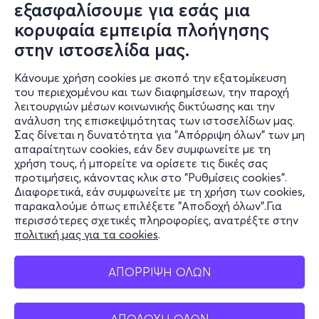
Σαβ, 10/10
εξασφαλίσουμε για εσάς μια
20:30
κορυφαία εμπειρία πλοήγησης
Τη συναυλία της Αθήνας θα ανοίξουν οι δικοί μας πανκ
στην ιστοσελίδα μας.
θρύλοι "the STRESS" σε μια από τις σπάνιες εμφανίσεις
τους.
BUZZCOCKS live in Greece! 50years
Κάνουμε χρήση cookies με σκοπό την εξατομίκευση
anniversary
του περιεχομένου και των διαφημίσεων, την παροχή
*the STRESS*
λειτουργιών μέσων κοινωνικής δικτύωσης και την
Πίνδου 1, Λαδάδικα Θεσσαλονίκης
ανάλυση της επισκεψιμότητας των ιστοσελίδων μας.
Eightball Club - Θεσσαλονίκη
Σας δίνεται η δυνατότητα για "Απόρριψη όλων" των μη
Οι Stress ερμηνεύουν τις δύο δισκογραφικές δουλειές
απαραίτητων cookies, εάν δεν συμφωνείτε με τη
τους, Ήχος της ανασφάλειας LP και τα δύο ΕΡ Athens
χρήση τους, ή μπορείτε να ορίσετε τις δικές σας
burning. Σε μια αναζήτησή που κρατάει 4 δεκαετίες
προτιμήσεις, κάνοντας κλικ στο "Ρυθμίσεις cookies".
από
23€
τώρα, παρουσιάζουν μια έγκαιρη ανάλυση της τέχνης
Διαφορετικά, εάν συμφωνείτε με τη χρήση των cookies,
παρακαλούμε όπως επιλέξετε "Αποδοχή όλων".Για
τους, της μουσικής τους και της ηθικής τους που
περισσότερες σχετικές πληροφορίες, ανατρέξτε στην
επηρέασε όσους δεν είχαν θέση σε μια βάναυση εχθρική
πολιτική μας για τα cookies
.
Πληροφορίες
κοινωνία. Οι δύο της αρχικής σύνθεσης των Stress 1981
Λούης και Κώστας μαζί με τρία νέα μέλη στην σύνθεσή
ΑΠΟΡΡΙΨΗ ΟΛΩΝ
τους: τη Δανάη στα πλήκτρα (μέλος των PsychoΤropica
Εισιτήρια
& Jammaroots), το Γιώργο στην κιθάρα (Cartoons
& Dirty old dogs), και τον Κώστα στα ντραμς (επίσης
ΑΠΟΔΟΧΗ ΟΛΩΝ