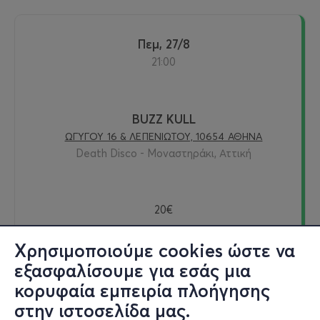
Πεμ, 27/8
21:00
BUZZ KULL
ΩΓΥΓΟΥ 16 & ΛΕΠΕΝΙΩΤΟΥ, 10654 ΑΘΗΝΑ
Death Disco - Μοναστηράκι, Αττική
20€
Χρησιμοποιούμε cookies ώστε να
εξασφαλίσουμε για εσάς μια
Εισιτήρια
κορυφαία εμπειρία πλοήγησης
στην ιστοσελίδα μας.