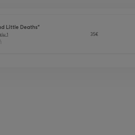
d Little Deaths"
35€
ίμ 1
ή