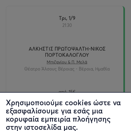
Τρι, 1/9
21:30
ΑΛΚΗΣΤΙΣ ΠΡΩΤΟΨΑΛΤΗ-ΝΙΚΟΣ
ΠΟΡΤΟΚΑΛΟΓΛΟΥ
Μπιζανίου & Π. Μελά
Θέατρο Άλσους Βέροιας - Βέροια, Ημαθία
από
15€
Χρησιμοποιούμε cookies ώστε να
εξασφαλίσουμε για εσάς μια
κορυφαία εμπειρία πλοήγησης
Εισιτήρια
στην ιστοσελίδα μας.