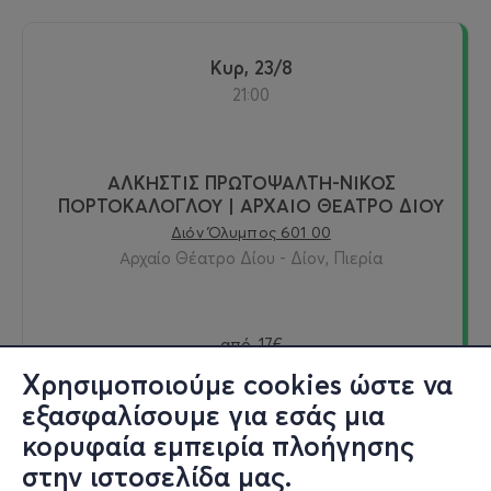
Κυρ, 23/8
21:00
ΑΛΚΗΣΤΙΣ ΠΡΩΤΟΨΑΛΤΗ-ΝΙΚΟΣ
ΠΟΡΤΟΚΑΛΟΓΛΟΥ | ΑΡΧΑΙΟ ΘΕΑΤΡΟ ΔΙΟΥ
Διόν Όλυμπος 601 00
Αρχαίο Θέατρο Δίου - Δίον, Πιερία
από
17€
Χρησιμοποιούμε cookies ώστε να
εξασφαλίσουμε για εσάς μια
κορυφαία εμπειρία πλοήγησης
Εισιτήρια
στην ιστοσελίδα μας.