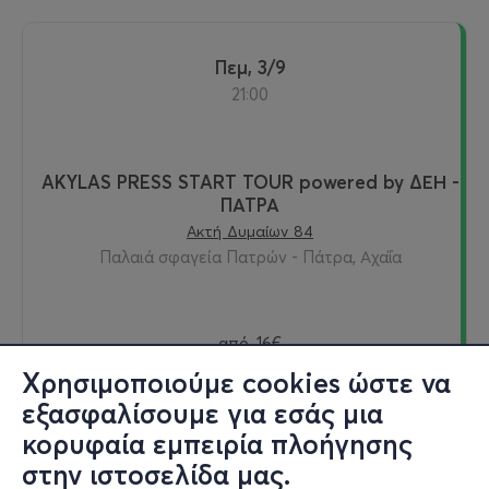
Πεμ, 3/9
21:00
AKYLAS PRESS START TOUR powered by ΔΕΗ -
ΠΑΤΡΑ
Ακτή Δυμαίων 84
Παλαιά σφαγεία Πατρών - Πάτρα, Αχαΐα
από
16€
Χρησιμοποιούμε cookies ώστε να
εξασφαλίσουμε για εσάς μια
κορυφαία εμπειρία πλοήγησης
Εισιτήρια
στην ιστοσελίδα μας.