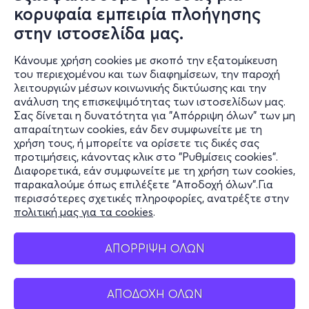
κορυφαία εμπειρία πλοήγησης
πληθώρα καλεσμένων επί σκηνής από όλο το φάσμα
Τετ, 16/9
της ιστορίας του συγκροτήματος, συμμετοχές που θα
στην ιστοσελίδα μας.
19:30
ανακοινωνονται κατά τη διάρκεια του καλοκαιριού και
Κάνουμε χρήση cookies με σκοπό την εξατομίκευση
μέχρι να ανταμώσουμε.
του περιεχομένου και των διαφημίσεων, την παροχή
40 χρόνια ΜΩΡΑ ΣΤΗ ΦΩΤΙΑ live στην
λειτουργιών μέσων κοινωνικής δικτύωσης και την
Τέλος, θα είναι η βραδιά που για πρώτη φορά θα γίνει
Τεχνόπολη!
ανάλυση της επισκεψιμότητας των ιστοσελίδων μας.
διαθέσιμο στο κοινό σε βινύλιο, η συλλεκτική και
Σας δίνεται η δυνατότητα για "Απόρριψη όλων" των μη
Πειραιώς 100 & Περσεφόνης
συνάμα επετειακή live ηχογράφηση από το Θέατρο
απαραίτητων cookies, εάν δεν συμφωνείτε με τη
Τεχνόπολη Δήμου Αθηναίων - Γκάζι, Αττική
χρήση τους, ή μπορείτε να ορίσετε τις δικές σας
Βράχων, μια συγκλονιστική δουλειά που αποτυπώνει
προτιμήσεις, κάνοντας κλικ στο "Ρυθμίσεις cookies".
πλήρως τη δυναμική και την ενέργεια που αναβλύζει σε
Διαφορετικά, εάν συμφωνείτε με τη χρήση των cookies,
κάθε ζωντανή εμφάνισης της μπάντας. το βινύλιο θα
παρακαλούμε όπως επιλέξετε "Αποδοχή όλων".Για
από
15€
κυκλοφορήσει σε αυστηρά περιορισμένο αριθμό
περισσότερες σχετικές πληροφορίες, ανατρέξτε στην
αντιτύπων και μπορείτε να το προμηθευτείτε
πολιτική μας για τα cookies
.
αποκλειστικά στην επερχόμενη επετειακή περιοδεία
του συγκροτήματος. Δίνεται διαθέσιμο από τώρα μέσω
ΑΠΟΡΡΙΨΗ ΟΛΩΝ
Εισιτήρια
pre-order link για όσους θέλουν να εξασφαλίσουν ότι
θα πάρουν μια κόπια στα χέρια τους.
ΑΠΟΔΟΧΗ ΟΛΩΝ
Σαράντα χρόνια δισκογραφίας και συναυλιών. Σαράντα