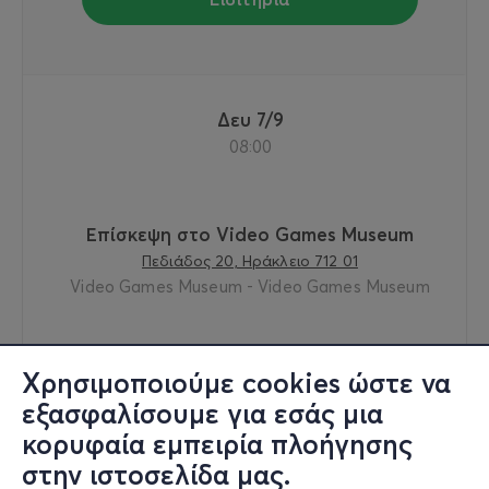
Δευ 7/9
08:00
Επίσκεψη στο Video Games Museum
Πεδιάδος 20, Ηράκλειο 712 01
Video Games Museum - Video Games Museum
από
7€
Χρησιμοποιούμε cookies ώστε να
εξασφαλίσουμε για εσάς μια
κορυφαία εμπειρία πλοήγησης
στην ιστοσελίδα μας.
Εισιτήρια