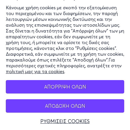
Κάνουμε χρήση cookies με σκοπό την εξατομίκευση
του περιεχομένου και των διαφημίσεων, την παροχή
λειτουργιών μέσων κοινωνικής δικτύωσης και την
ανάλυση της επισκεψιμότητας των ιστοσελίδων μας.
Τρι 8/9
Σας δίνεται η δυνατότητα για "Απόρριψη όλων" των μη
08:00
απαραίτητων cookies, εάν δεν συμφωνείτε με τη
χρήση τους, ή μπορείτε να ορίσετε τις δικές σας
προτιμήσεις, κάνοντας κλικ στο "Ρυθμίσεις cookies".
Διαφορετικά, εάν συμφωνείτε με τη χρήση των cookies,
Επίσκεψη στο Video Games Museum
παρακαλούμε όπως επιλέξετε "Αποδοχή όλων".Για
περισσότερες σχετικές πληροφορίες, ανατρέξτε στην
Πεδιάδος 20, Ηράκλειο 712 01
πολιτική μας για τα cookies
.
Video Games Museum - Video Games Museum
ΑΠΟΡΡΙΨΗ ΟΛΩΝ
από
7€
ΑΠΟΔΟΧΗ ΟΛΩΝ
ΡΥΘΜΙΣΕΙΣ COOKIES
Εισιτήρια