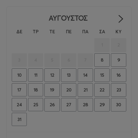
ΑΥΓΟΥΣΤΟΣ
ΔΕ
ΤΡ
ΤΕ
ΠΕ
ΠΑ
ΣΑ
ΚΥ
1
2
8
9
3
4
5
6
7
10
11
12
13
14
15
16
17
18
19
20
21
22
23
24
25
26
27
28
29
30
31