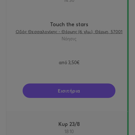
14:30
Touch the stars
Οδός Θεσσαλονίκης - Θέρμης (6 χλμ.), Θέρμη, 57001
Νόησις
από
3,50€
Εισιτήρια
Κυρ 23/8
18:10