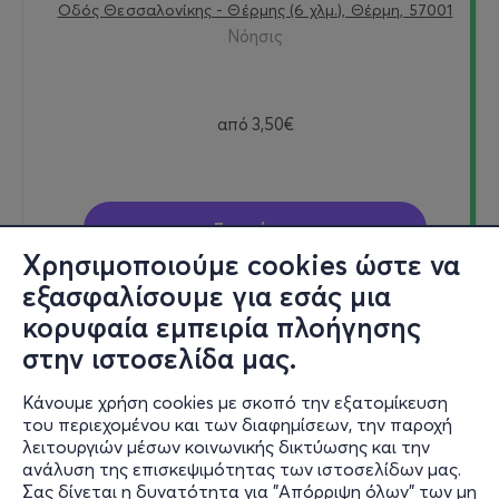
Οδός Θεσσαλονίκης - Θέρμης (6 χλμ.), Θέρμη, 57001
Νόησις
από
3,50€
Εισιτήρια
Χρησιμοποιούμε cookies ώστε να
εξασφαλίσουμε για εσάς μια
κορυφαία εμπειρία πλοήγησης
Κυρ 6/9
στην ιστοσελίδα μας.
18:10
Κάνουμε χρήση cookies με σκοπό την εξατομίκευση
του περιεχομένου και των διαφημίσεων, την παροχή
λειτουργιών μέσων κοινωνικής δικτύωσης και την
Touch the stars
ανάλυση της επισκεψιμότητας των ιστοσελίδων μας.
Σας δίνεται η δυνατότητα για "Απόρριψη όλων" των μη
Οδός Θεσσαλονίκης - Θέρμης (6 χλμ.), Θέρμη, 57001