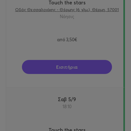
Touch the stars
Οδός Θεσσαλονίκης - Θέρμης (6 χλμ.), Θέρμη, 57001
Νόησις
από
3,50€
Εισιτήρια
Σαβ 5/9
18:10
Touch the stars