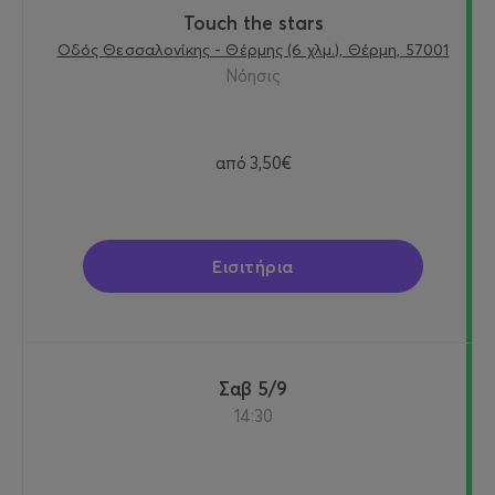
Touch the stars
Οδός Θεσσαλονίκης - Θέρμης (6 χλμ.), Θέρμη, 57001
Νόησις
από
3,50€
Εισιτήρια
Σαβ 5/9
14:30