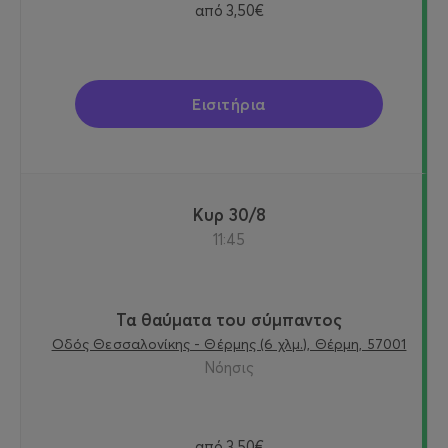
από
3,50€
Εισιτήρια
Κυρ 30/8
11:45
Τα θαύματα του σύμπαντος
Οδός Θεσσαλονίκης - Θέρμης (6 χλμ.), Θέρμη, 57001
Νόησις
από
3,50€