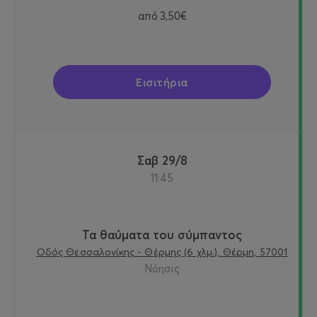
από
3,50€
Εισιτήρια
Σαβ 29/8
11:45
Τα θαύματα του σύμπαντος
Οδός Θεσσαλονίκης - Θέρμης (6 χλμ.), Θέρμη, 57001
Νόησις