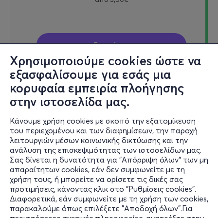
Εισιτήρια
Χρησιμοποιούμε cookies ώστε να
εξασφαλίσουμε για εσάς μια
κορυφαία εμπειρία πλοήγησης
Σαβ 5/9
στην ιστοσελίδα μας.
11:45
Κάνουμε χρήση cookies με σκοπό την εξατομίκευση
του περιεχομένου και των διαφημίσεων, την παροχή
λειτουργιών μέσων κοινωνικής δικτύωσης και την
Τα θαύματα του σύμπαντος
ανάλυση της επισκεψιμότητας των ιστοσελίδων μας.
Σας δίνεται η δυνατότητα για "Απόρριψη όλων" των μη
Οδός Θεσσαλονίκης - Θέρμης (6 χλμ.), Θέρμη, 57001
απαραίτητων cookies, εάν δεν συμφωνείτε με τη
Νόησις
χρήση τους, ή μπορείτε να ορίσετε τις δικές σας
προτιμήσεις, κάνοντας κλικ στο "Ρυθμίσεις cookies".
Διαφορετικά, εάν συμφωνείτε με τη χρήση των cookies,
παρακαλούμε όπως επιλέξετε "Αποδοχή όλων".Για
από
3,50€