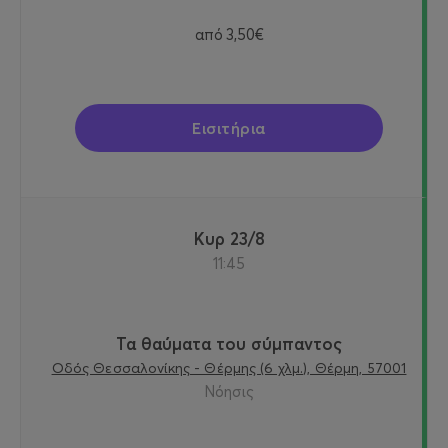
από
3,50€
Εισιτήρια
Κυρ 23/8
11:45
Τα θαύματα του σύμπαντος
Οδός Θεσσαλονίκης - Θέρμης (6 χλμ.), Θέρμη, 57001
Νόησις