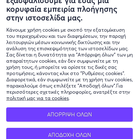
εξασφαλίσουμε για εσάς μια
κορυφαία εμπειρία πλοήγησης
31/08/'26-04/09/'26
στην ιστοσελίδα μας.
09:00-15:00
Κάνουμε χρήση cookies με σκοπό την εξατομίκευση
του περιεχομένου και των διαφημίσεων, την παροχή
λειτουργιών μέσων κοινωνικής δικτύωσης και την
Β' ΘΕΜΑΤΙΚΗ (31/08-04/09)
ανάλυση της επισκεψιμότητας των ιστοσελίδων μας.
Σας δίνεται η δυνατότητα για "Απόρριψη όλων" των μη
Πειραιώς 254
απαραίτητων cookies, εάν δεν συμφωνείτε με τη
Κέντρο Πολιτισμού Ελληνικός Κόσμος - Ταύρος, Αττική
χρήση τους, ή μπορείτε να ορίσετε τις δικές σας
προτιμήσεις, κάνοντας κλικ στο "Ρυθμίσεις cookies".
Διαφορετικά, εάν συμφωνείτε με τη χρήση των cookies,
παρακαλούμε όπως επιλέξετε "Αποδοχή όλων".Για
από
50€
περισσότερες σχετικές πληροφορίες, ανατρέξτε στην
πολιτική μας για τα cookies
.
ΑΠΟΡΡΙΨΗ ΟΛΩΝ
Εισιτήρια
ΑΠΟΔΟΧΗ ΟΛΩΝ