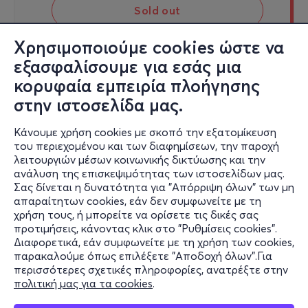
Sold out
Χρησιμοποιούμε cookies ώστε να
εξασφαλίσουμε για εσάς μια
κορυφαία εμπειρία πλοήγησης
Σαβ, 29/8
στην ιστοσελίδα μας.
22:00
Κάνουμε χρήση cookies με σκοπό την εξατομίκευση
του περιεχομένου και των διαφημίσεων, την παροχή
Night tours at Thissio Visitor Center
λειτουργιών μέσων κοινωνικής δικτύωσης και την
ανάλυση της επισκεψιμότητας των ιστοσελίδων μας.
Λόφος Νυμφών
Σας δίνεται η δυνατότητα για "Απόρριψη όλων" των μη
Εθνικό Αστεροσκοπείο Αθηνών - Κέντρο Επισκεπτών
απαραίτητων cookies, εάν δεν συμφωνείτε με τη
Θησείου - Αθήνα, Αττική
χρήση τους, ή μπορείτε να ορίσετε τις δικές σας
προτιμήσεις, κάνοντας κλικ στο "Ρυθμίσεις cookies".
Διαφορετικά, εάν συμφωνείτε με τη χρήση των cookies,
παρακαλούμε όπως επιλέξετε "Αποδοχή όλων".Για
5€
περισσότερες σχετικές πληροφορίες, ανατρέξτε στην
πολιτική μας για τα cookies
.