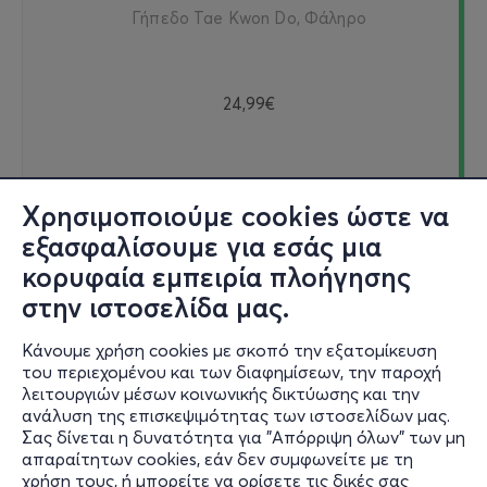
Γήπεδο Tae Kwon Do, Φάληρο
24,99€
Εισιτήρια
Χρησιμοποιούμε cookies ώστε να
εξασφαλίσουμε για εσάς μια
κορυφαία εμπειρία πλοήγησης
στην ιστοσελίδα μας.
Κυριακή 13/09
Κάνουμε χρήση cookies με σκοπό την εξατομίκευση
10.00 - 22.00
του περιεχομένου και των διαφημίσεων, την παροχή
λειτουργιών μέσων κοινωνικής δικτύωσης και την
ανάλυση της επισκεψιμότητας των ιστοσελίδων μας.
Σας δίνεται η δυνατότητα για "Απόρριψη όλων" των μη
GAMEATHLON 2026 - ΚΥΡΙΑΚΗ
απαραίτητων cookies, εάν δεν συμφωνείτε με τη
Γήπεδο Tae Kwon Do, Φάληρο
χρήση τους, ή μπορείτε να ορίσετε τις δικές σας