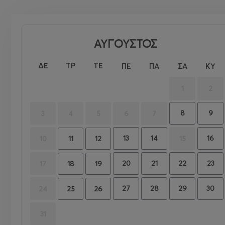
ΑΥΓΟΥΣΤΟΣ
ΔΕ
ΤΡ
ΤΕ
ΠΕ
ΠΑ
ΣΑ
ΚΥ
1
2
8
9
3
4
5
6
7
13
14
16
10
15
11
12
20
21
22
23
17
18
19
27
28
29
30
24
25
26
31