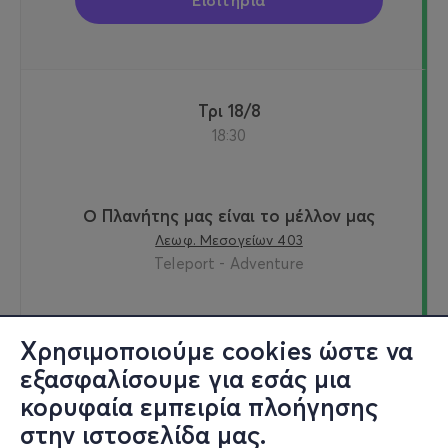
Τρι 18/8
18:30
Ο Πλανήτης μας είναι το μέλλον μας
Λεωφ. Μεσογείων 403
Teleport - Adventure
20€
Χρησιμοποιούμε cookies ώστε να
εξασφαλίσουμε για εσάς μια
κορυφαία εμπειρία πλοήγησης
στην ιστοσελίδα μας.
Εισιτήρια