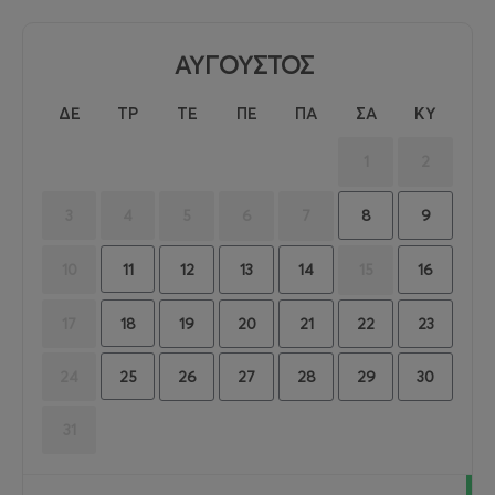
ΑΥΓΟΥΣΤΟΣ
ΔΕ
ΤΡ
ΤΕ
ΠΕ
ΠΑ
ΣΑ
ΚΥ
1
2
8
9
3
4
5
6
7
11
12
13
14
16
10
15
18
19
20
21
22
23
17
25
26
27
28
29
30
24
31