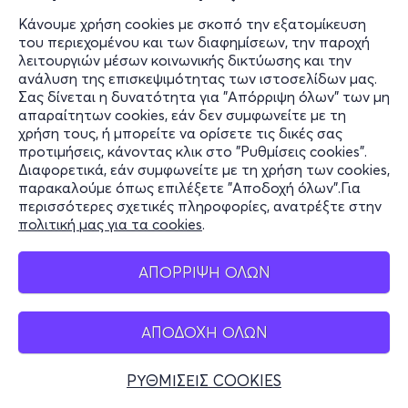
Κάνουμε χρήση cookies με σκοπό την εξατομίκευση
του περιεχομένου και των διαφημίσεων, την παροχή
λειτουργιών μέσων κοινωνικής δικτύωσης και την
ανάλυση της επισκεψιμότητας των ιστοσελίδων μας.
Τρι 18/8
Σας δίνεται η δυνατότητα για "Απόρριψη όλων" των μη
20:00
απαραίτητων cookies, εάν δεν συμφωνείτε με τη
χρήση τους, ή μπορείτε να ορίσετε τις δικές σας
προτιμήσεις, κάνοντας κλικ στο "Ρυθμίσεις cookies".
Διαφορετικά, εάν συμφωνείτε με τη χρήση των cookies,
Ο Πλανήτης μας είναι το μέλλον μας
παρακαλούμε όπως επιλέξετε "Αποδοχή όλων".Για
περισσότερες σχετικές πληροφορίες, ανατρέξτε στην
Λεωφ. Μεσογείων 403
πολιτική μας για τα cookies
.
Teleport - Adventure
ΑΠΟΡΡΙΨΗ ΟΛΩΝ
20€
ΑΠΟΔΟΧΗ ΟΛΩΝ
ΡΥΘΜΙΣΕΙΣ COOKIES
Εισιτήρια