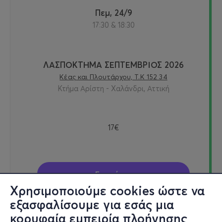
Πεμ, 24/9
17:30 & 18:30
ΛΑΣΠΟΚΤΗΜΑ ΣΕΠΤΕΜΒΡΙΟΣ 2026
Κέας και Πλουτάρχου, Τ.Κ 152 34
Κτήμα Αρίστη - Χαλάνδρι, Αττική
17€
Εισιτήρια
Χρησιμοποιούμε cookies ώστε να
εξασφαλίσουμε για εσάς μια
κορυφαία εμπειρία πλοήγησης