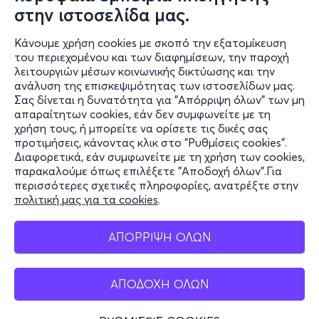
Τετ, 30/9
στην ιστοσελίδα μας.
10:30
Κάνουμε χρήση cookies με σκοπό την εξατομίκευση
του περιεχομένου και των διαφημίσεων, την παροχή
λειτουργιών μέσων κοινωνικής δικτύωσης και την
ΛΑΣΠΟΚΤΗΜΑ ΣΕΠΤΕΜΒΡΙΟΣ 2026
ανάλυση της επισκεψιμότητας των ιστοσελίδων μας.
Σας δίνεται η δυνατότητα για "Απόρριψη όλων" των μη
Κέας και Πλουτάρχου, Τ.Κ 152 34
απαραίτητων cookies, εάν δεν συμφωνείτε με τη
Κτήμα Αρίστη - Χαλάνδρι, Αττική
χρήση τους, ή μπορείτε να ορίσετε τις δικές σας
προτιμήσεις, κάνοντας κλικ στο "Ρυθμίσεις cookies".
Διαφορετικά, εάν συμφωνείτε με τη χρήση των cookies,
παρακαλούμε όπως επιλέξετε "Αποδοχή όλων".Για
17€
περισσότερες σχετικές πληροφορίες, ανατρέξτε στην
πολιτική μας για τα cookies
.
ΑΠΟΡΡΙΨΗ ΟΛΩΝ
Εισιτήρια
ΑΠΟΔΟΧΗ ΟΛΩΝ