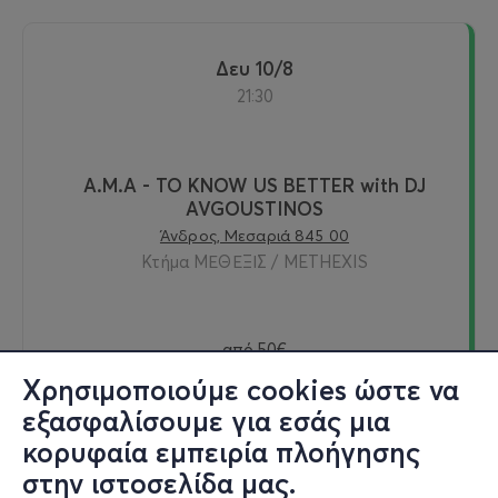
Δευ 10/8
21:30
A.M.A - TO KNOW US BETTER with DJ
AVGOUSTINOS
Άνδρος, Μεσαριά 845 00
Κτήμα ΜΕΘΕΞΙΣ / METHEXIS
από
50€
Χρησιμοποιούμε cookies ώστε να
εξασφαλίσουμε για εσάς μια
κορυφαία εμπειρία πλοήγησης
Εισιτήρια
στην ιστοσελίδα μας.