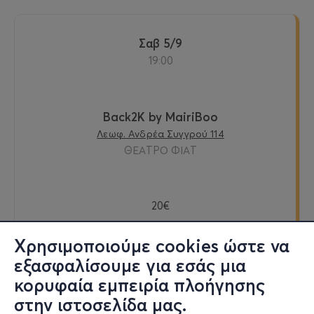
Σαβ 5/9
19:00
Back2K by MairiBoo
Λεωφ. Ανδρέα Συγγρού 114
ΘΕΑΤΡΟ ΦΙΑΤ
20€
Χρησιμοποιούμε cookies ώστε να
εξασφαλίσουμε για εσάς μια
Εισιτήρια
κορυφαία εμπειρία πλοήγησης
στην ιστοσελίδα μας.