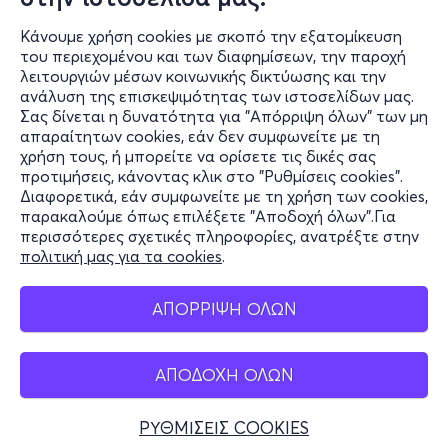
21:30
Κάνουμε χρήση cookies με σκοπό την εξατομίκευση
του περιεχομένου και των διαφημίσεων, την παροχή
λειτουργιών μέσων κοινωνικής δικτύωσης και την
Antigone
ανάλυση της επισκεψιμότητας των ιστοσελίδων μας.
Σας δίνεται η δυνατότητα για "Απόρριψη όλων" των μη
Καραϊσκάκη 15, Σκιάθος 370 02
απαραίτητων cookies, εάν δεν συμφωνείτε με τη
Skiathos Garden Theatre - Σκιάθος, Μαγνησία
χρήση τους, ή μπορείτε να ορίσετε τις δικές σας
προτιμήσεις, κάνοντας κλικ στο "Ρυθμίσεις cookies".
Διαφορετικά, εάν συμφωνείτε με τη χρήση των cookies,
παρακαλούμε όπως επιλέξετε "Αποδοχή όλων".Για
18€
περισσότερες σχετικές πληροφορίες, ανατρέξτε στην
πολιτική μας για τα cookies
.
ΑΠΟΡΡΙΨΗ ΟΛΩΝ
Εισιτήρια
ΑΠΟΔΟΧΗ ΟΛΩΝ
ΡΥΘΜΙΣΕΙΣ COOKIES