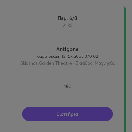
Πεμ, 6/8
21:30
Antigone
Καραϊσκάκη 15, Σκιάθος 370 02
Skiathos Garden Theatre - Σκιάθος, Μαγνησία
18€
Εισιτήρια