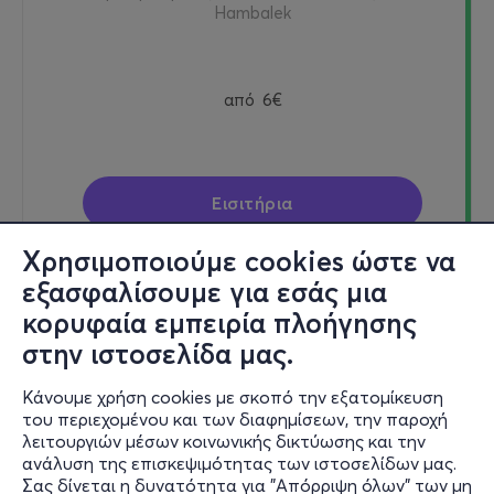
Hambalek
από
6€
Εισιτήρια
Χρησιμοποιούμε cookies ώστε να
εξασφαλίσουμε για εσάς μια
κορυφαία εμπειρία πλοήγησης
Τετ, 12/8
στην ιστοσελίδα μας.
20:30
Κάνουμε χρήση cookies με σκοπό την εξατομίκευση
του περιεχομένου και των διαφημίσεων, την παροχή
Cine Αλεξάνδρα (Χαλάνδρι) - Χαλάνδρι, Αττική
λειτουργιών μέσων κοινωνικής δικτύωσης και την
ανάλυση της επισκεψιμότητας των ιστοσελίδων μας.
Ηρώων Πολυτεχνείου 27
Σας δίνεται η δυνατότητα για "Απόρριψη όλων" των μη
Όσα Ξέρει η Μαριέλ (What Marielle Knows) - Frédéric