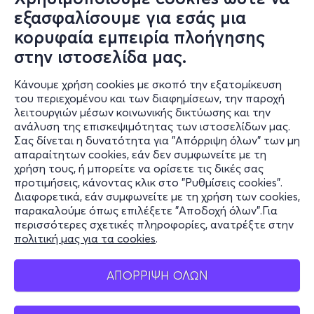
20:30
εξασφαλίσουμε για εσάς μια
κορυφαία εμπειρία πλοήγησης
στην ιστοσελίδα μας.
Cine Αλέκος Χρυσοστομίδης - Κερατσίνι,
Αττική
Κάνουμε χρήση cookies με σκοπό την εξατομίκευση
Κερατσίνι 18757
του περιεχομένου και των διαφημίσεων, την παροχή
Toy Story 5
λειτουργιών μέσων κοινωνικής δικτύωσης και την
ανάλυση της επισκεψιμότητας των ιστοσελίδων μας.
Σας δίνεται η δυνατότητα για "Απόρριψη όλων" των μη
απαραίτητων cookies, εάν δεν συμφωνείτε με τη
4€
χρήση τους, ή μπορείτε να ορίσετε τις δικές σας
προτιμήσεις, κάνοντας κλικ στο "Ρυθμίσεις cookies".
Διαφορετικά, εάν συμφωνείτε με τη χρήση των cookies,
παρακαλούμε όπως επιλέξετε "Αποδοχή όλων".Για
περισσότερες σχετικές πληροφορίες, ανατρέξτε στην
πολιτική μας για τα cookies
.
ΑΠΟΡΡΙΨΗ ΟΛΩΝ
Εισιτήρια