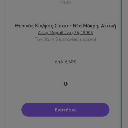
20:30
Θερινός Κιν/φος Σίσσυ - Νέα Μάκρη, Αττική
Λεωφ.Μαραθώνος 36, 19005
Toy Story 5 (μεταγλωττισμένο)
από
6,50€
Εισιτήρια