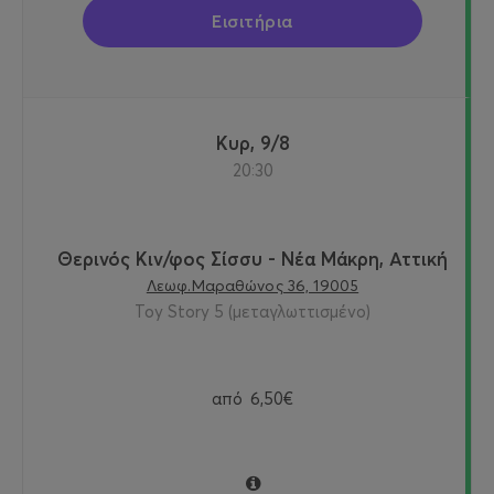
Εισιτήρια
Κυρ, 9/8
20:30
Θερινός Κιν/φος Σίσσυ - Νέα Μάκρη, Αττική
Λεωφ.Μαραθώνος 36, 19005
Toy Story 5 (μεταγλωττισμένο)
από
6,50€