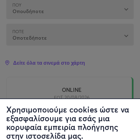
ΠΟΎ
ΠΌΤΕ
Δείτε όλα τα σινεμά στο χάρτη
ONLINE
ΕΩΣ 20/08/2026
Χρησιμοποιούμε cookies ώστε να
εξασφαλίσουμε για εσάς μια
Streaming - Online - Online
κορυφαία εμπειρία πλοήγησης
Online
στην ιστοσελίδα μας.
Ο ΠΑΤΕΡΑΣ ΤΟΥ ΣΤΡΑΤΙΩΤΗ (online)