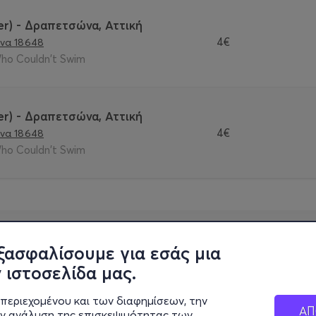
r) - Δραπετσώνα, Αττική
4€
να 18648
Who Couldn't Swim
r) - Δραπετσώνα, Αττική
4€
να 18648
Who Couldn't Swim
ξασφαλίσουμε για εσάς μια
 ιστοσελίδα μας.
περιεχομένου και των διαφημίσεων, την
ΑΠ
ην ανάλυση της επισκεψιμότητας των