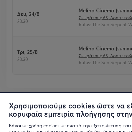
Melina Cinema (summe
Δευ, 24/8
Σωκράτους 65, Δραπετσώ
20:30
Rufus: The Sea Serpent 
Melina Cinema (summe
Τρι, 25/8
Σωκράτους 65, Δραπετσώ
20:30
Rufus: The Sea Serpent 
Χρησιμοποιούμε cookies ώστε να ε
κορυφαία εμπειρία πλοήγησης στην
Κάνουμε χρήση cookies με σκοπό την εξατομίκευση του 
παροχή λειτουργιών μέσων κοινωνικής δικτύωσης και τ